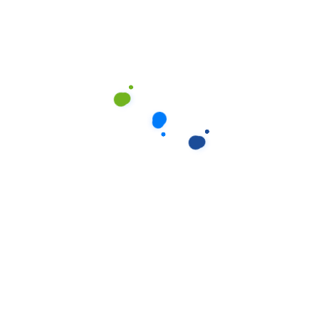
Industrie- und Maschinenreinigung
Bauend- und Baufeinreinigung (Einzugsbereit)
Fahrzeugreinigung
Reinigung nach Veranstaltungen